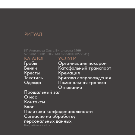
РИТУАЛ
ИП Аниканова Ольга Витальевна (ИНН
575206153801, ОГРНИП 322508100279541)
КАТАЛОГ
УСЛУГИ
Гробы
Организация похорон
Венки
Катафальный транспорт
Кресты
Кремация
Текстиль
Бригада сопровождения
Одежда
Поминальная трапеза
Отпевание
Прощальный зал
О нас
Контакты
Блог
Политика конфиденциальности
Согласие на обработку
персональных данных
Разработка сайта