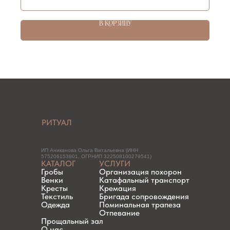
В КОРЗИНУ
РИТУАЛ
ИП Аниканова Ольга Витальевна (ИНН
575206153801, ОГРНИП 322508100279541)
КАТАЛОГ
УСЛУГИ
Гробы
Организация похорон
Венки
Катафальный транспорт
Кресты
Кремация
Текстиль
Бригада сопровождения
Одежда
Поминальная трапеза
Отпевание
Прощальный зал
О нас