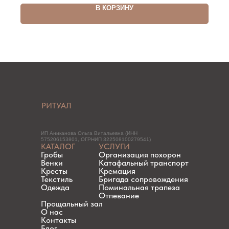
В КОРЗИНУ
РИТУАЛ
ИП Аниканова Ольга Витальевна (ИНН
575206153801, ОГРНИП 322508100279541)
КАТАЛОГ
УСЛУГИ
Гробы
Организация похорон
Венки
Катафальный транспорт
Кресты
Кремация
Текстиль
Бригада сопровождения
Одежда
Поминальная трапеза
Отпевание
Прощальный зал
О нас
Контакты
Блог