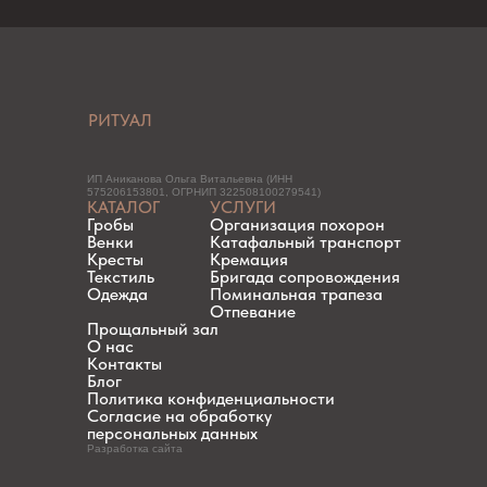
РИТУАЛ
ИП Аниканова Ольга Витальевна (ИНН
575206153801, ОГРНИП 322508100279541)
КАТАЛОГ
УСЛУГИ
Гробы
Организация похорон
Венки
Катафальный транспорт
Кресты
Кремация
Текстиль
Бригада сопровождения
Одежда
Поминальная трапеза
Отпевание
Прощальный зал
О нас
Контакты
Блог
Политика конфиденциальности
Согласие на обработку
персональных данных
Разработка сайта